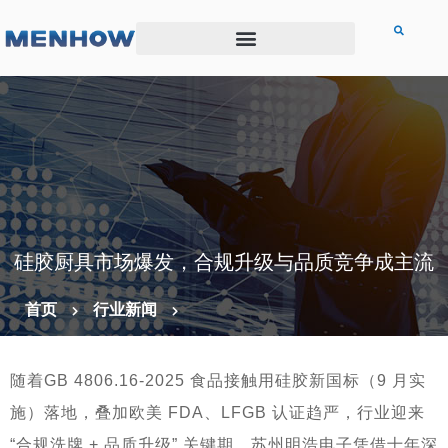
硅胶厨具市场爆发，合规升级与品质竞争成主流
首页
行业新闻
随着GB 4806.16-2025 食品接触用硅胶新国标（9 月实
施）落地，叠加欧美 FDA、LFGB 认证趋严，行业迎来
“合规洗牌 + 品质升级” 关键期。苏州明浩电子凭借十年深