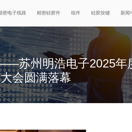
精密电子线路
精密硅胶件
组件
硅胶按键
新闻
——苏州明浩电子2025
大会圆满落幕